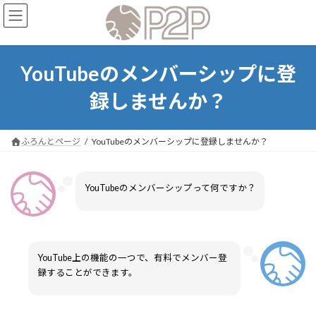
コ
ナ
ン
ビ
テ
ゲ
ン
ー
ツ
シ
YouTubeのメンバーシップに登
へ
ョ
ス
ン
録しませんか？
キ
に
ッ
移
プ
動
ふろんとページ
YouTubeのメンバーシップに登録しませんか？
YouTubeのメンバーシップって何ですか？
YouTube上の機能の一つで、有料でメンバー登
録することができます。